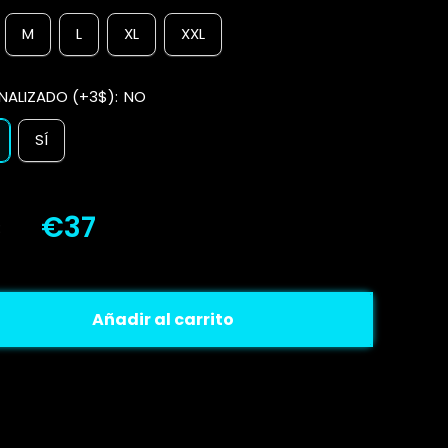
M
L
XL
XXL
NALIZADO (+3$):
NO
SÍ
€37
:
Añadir al carrito