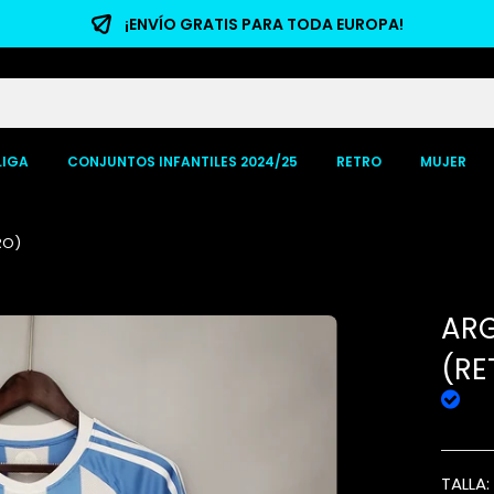
¡ENVÍO GRATIS PARA TODA EUROPA!
LIGA
CONJUNTOS INFANTILES 2024/25
RETRO
MUJER
RO)
ARG
(RE
TALLA