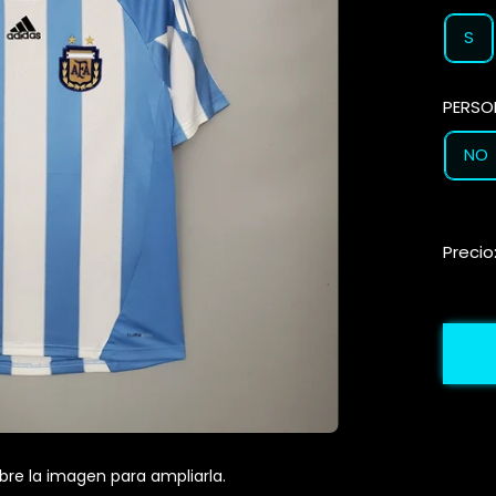
S
PERSO
NO
Precio
bre la imagen para ampliarla.