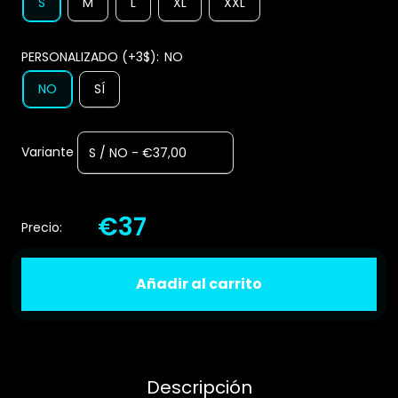
S
M
L
XL
XXL
PERSONALIZADO (+3$):
NO
NO
SÍ
Variante
€37
Precio:
Añadir al carrito
Descripción