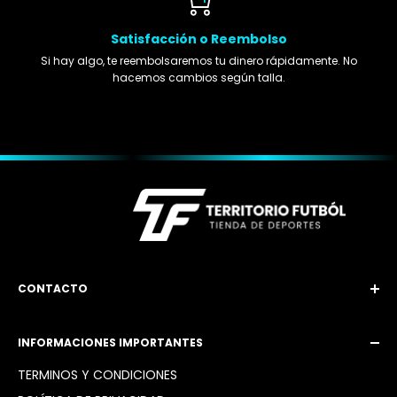
Satisfacción o Reembolso
Si hay algo, te reembolsaremos tu dinero rápidamente. No
hacemos cambios según talla.
CONTACTO
Email: territoriofutbol3@gmail.com
INFORMACIONES IMPORTANTES
Instagram: @territoriofutbol2_
TÉRMINOS Y CONDICIONES