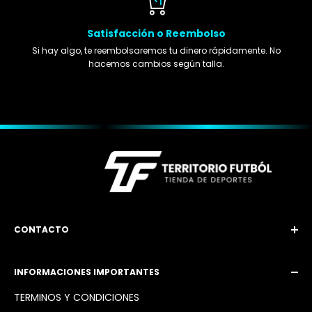
Satisfacción o Reembolso
Si hay algo, te reembolsaremos tu dinero rápidamente. No
hacemos cambios según talla.
CONTACTO
Email: territoriofutbol3@gmail.com
INFORMACIONES IMPORTANTES
Instagram: @territoriofutbol2_
TÉRMINOS Y CONDICIONES