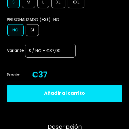
S
M
L
XL
XXL
PERSONALIZADO (+3$):
NO
NO
SÍ
Variante
€37
Precio:
Añadir al carrito
Descripción