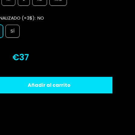
NALIZADO (+3$):
NO
SÍ
€37
:
Añadir al carrito