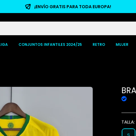
¡ENVÍO GRATIS PARA TODA EUROPA!
LIGA
CONJUNTOS INFANTILES 2024/25
RETRO
MUJER
BRA
TALLA
S