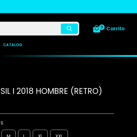
0
Carrito
CATALOG
SIL I 2018 HOMBRE (RETRO)
:
S
M
L
XL
XXL