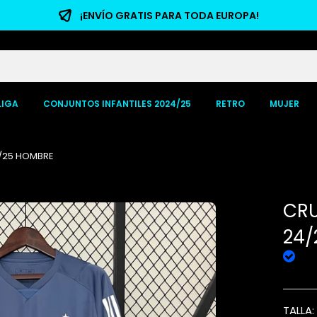
¡ENVÍO GRATIS PARA TODA EUROPA!
LIGA
CONJUNTOS INFANTILES 2024/25
RETRO
MUJER
4/25 HOMBRE
CRU
24/
TALLA