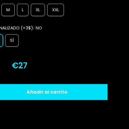
M
L
XL
XXL
NALIZADO (+3$):
NO
SÍ
€27
:
Añadir al carrito