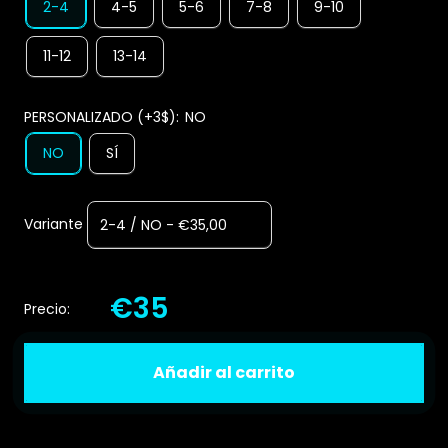
2-4
4-5
5-6
7-8
9-10
11-12
13-14
PERSONALIZADO (+3$):
NO
NO
SÍ
Variante
€35
Precio:
Añadir al carrito