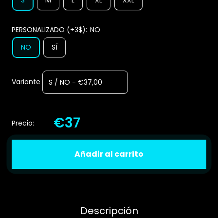
PERSONALIZADO (+3$):
NO
NO
SÍ
Variante
€37
Precio:
Añadir al carrito
Descripción