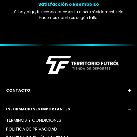
Satisfacción o Reembolso
Si hay algo, te reembolsaremos tu dinero rápidamente. No
hacemos cambios según talla.
CONTACTO
Email: territoriofutbol3@gmail.com
INFORMACIONES IMPORTANTES
Instagram: @territoriofutbol2_
TÉRMINOS Y CONDICIONES
POLÍTICA DE PRIVACIDAD