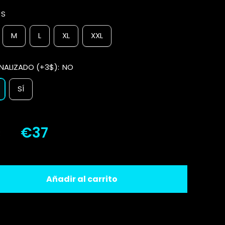
:
S
M
L
XL
XXL
NALIZADO (+3$):
NO
SÍ
€37
:
Añadir al carrito