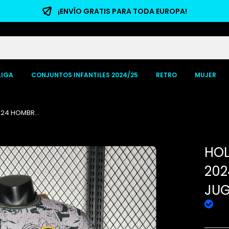
¡ENVÍO GRATIS PARA TODA EUROPA!
LIGA
CONJUNTOS INFANTILES 2024/25
RETRO
MUJER
024 HOMBR...
HOL
202
JU