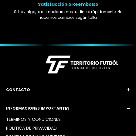
Satisfacción o Reembolso
Si hay algo, te reembolsaremos tu dinero rápidamente. No
hacemos cambios según talla.
CONTACTO
Email: territoriofutbol3@gmail.com
INFORMACIONES IMPORTANTES
Instagram: @territoriofutbol2_
TÉRMINOS Y CONDICIONES
POLÍTICA DE PRIVACIDAD