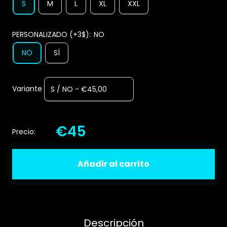
S
M
L
XL
XXL
PERSONALIZADO (+3$):
NO
NO
SÍ
Variante
€45
Precio:
Añadir al carrito
Descripción