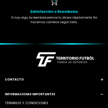
Satisfacción o Reembolso
Si hay algo, te reembolsaremos tu dinero rápidamente. No
hacemos cambios según talla.
CONTACTO
Email: territoriofutbol3@gmail.com
INFORMACIONES IMPORTANTES
Instagram: @territoriofutbol2_
TÉRMINOS Y CONDICIONES