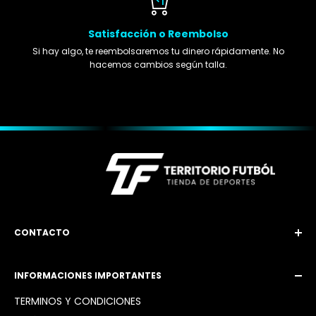
Satisfacción o Reembolso
Si hay algo, te reembolsaremos tu dinero rápidamente. No
hacemos cambios según talla.
CONTACTO
Email: territoriofutbol3@gmail.com
INFORMACIONES IMPORTANTES
Instagram: @territoriofutbol2_
TÉRMINOS Y CONDICIONES