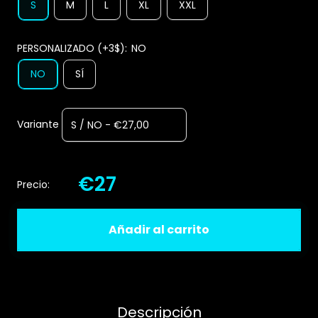
S
M
L
XL
XXL
PERSONALIZADO (+3$):
NO
NO
SÍ
Variante
€27
Precio:
Añadir al carrito
Descripción