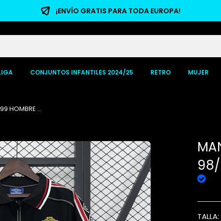
¡ENVÍO GRATIS PARA TODA EUROPA!
LIGA
CONJUNTOS INFANTILES 2024/25
RETRO
MUJER
9 HOMBRE ...
MAN
98/
TALLA