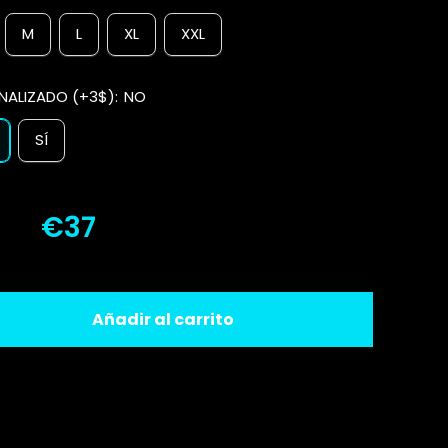
M
L
XL
XXL
NALIZADO (+3$):
NO
SÍ
€37
:
Añadir al carrito