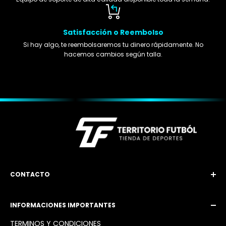
Satisfacción o Reembolso
Si hay algo, te reembolsaremos tu dinero rápidamente. No
hacemos cambios según talla.
CONTACTO
Email: territoriofutbol3@gmail.com
INFORMACIONES IMPORTANTES
Instagram: @territoriofutbol2_
TÉRMINOS Y CONDICIONES