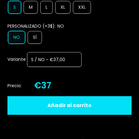
S
M
L
XL
XXL
PERSONALIZADO (+3$):
NO
NO
SÍ
Variante
€37
Precio:
Añadir al carrito