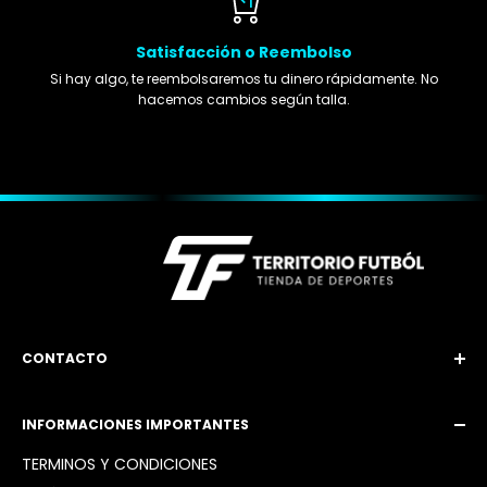
Satisfacción o Reembolso
Si hay algo, te reembolsaremos tu dinero rápidamente. No
hacemos cambios según talla.
CONTACTO
Email: territoriofutbol3@gmail.com
INFORMACIONES IMPORTANTES
Instagram: @territoriofutbol2_
TÉRMINOS Y CONDICIONES