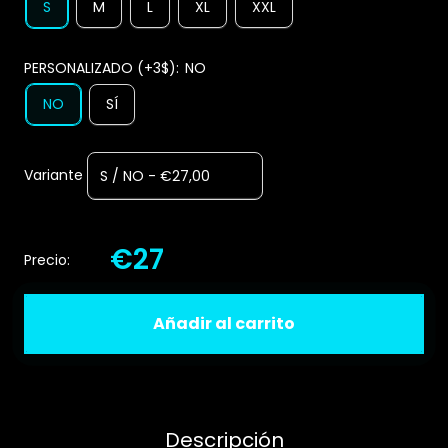
S
M
L
XL
XXL
PERSONALIZADO (+3$):
NO
NO
SÍ
Variante
€27
Precio:
Añadir al carrito
Descripción