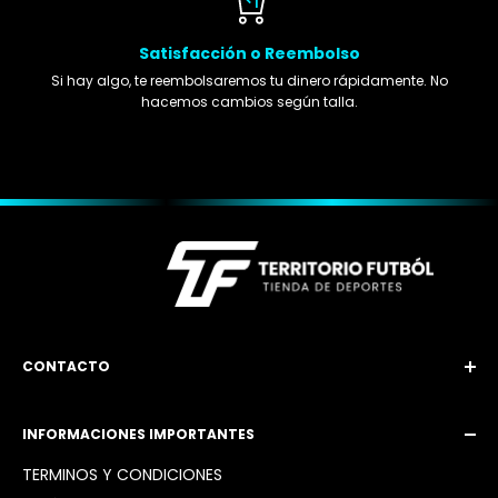
Satisfacción o Reembolso
Si hay algo, te reembolsaremos tu dinero rápidamente. No
hacemos cambios según talla.
CONTACTO
Email: territoriofutbol3@gmail.com
INFORMACIONES IMPORTANTES
Instagram: @territoriofutbol2_
TÉRMINOS Y CONDICIONES