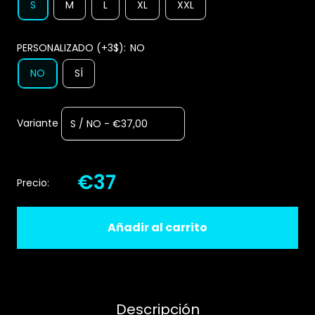
S
M
L
XL
XXL
PERSONALIZADO (+3$):
NO
NO
SÍ
Variante
€37
Precio:
Añadir al carrito
Descripción