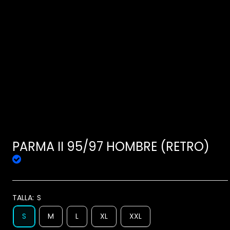
PARMA II 95/97 HOMBRE (RETRO)
TALLA:
S
S
M
L
XL
XXL