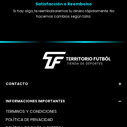
Satisfacción o Reembolso
Si hay algo, te reembolsaremos tu dinero rápidamente. No
hacemos cambios según talla.
CONTACTO
Email: territoriofutbol3@gmail.com
INFORMACIONES IMPORTANTES
Instagram: @territoriofutbol2_
TÉRMINOS Y CONDICIONES
POLÍTICA DE PRIVACIDAD