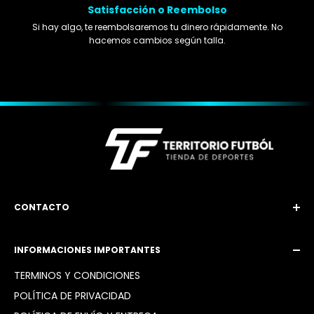
Satisfacción o Reembolso
Si hay algo, te reembolsaremos tu dinero rápidamente. No
hacemos cambios según talla.
CONTACTO
Email: territoriofutbol3@gmail.com
INFORMACIONES IMPORTANTES
Instagram: @territoriofutbol2_
TÉRMINOS Y CONDICIONES
POLÍTICA DE PRIVACIDAD