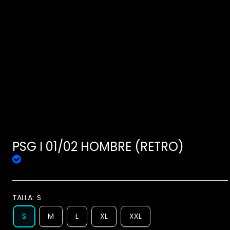
PSG I 01/02 HOMBRE (RETRO)
TALLA:
S
S
M
L
XL
XXL