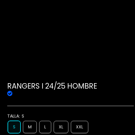
RANGERS I 24/25 HOMBRE
TALLA:
S
S
M
L
XL
XXL