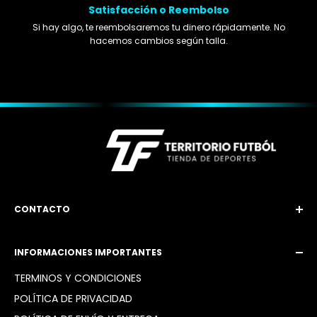
Satisfacción o Reembolso
Si hay algo, te reembolsaremos tu dinero rápidamente. No
hacemos cambios según talla.
CONTACTO
Email: territoriofutbol3@gmail.com
INFORMACIONES IMPORTANTES
Instagram: @territoriofutbol2_
TÉRMINOS Y CONDICIONES
POLÍTICA DE PRIVACIDAD