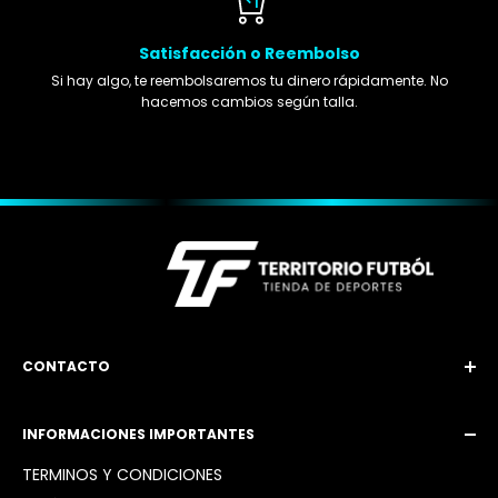
Satisfacción o Reembolso
Si hay algo, te reembolsaremos tu dinero rápidamente. No
hacemos cambios según talla.
CONTACTO
Email: territoriofutbol3@gmail.com
INFORMACIONES IMPORTANTES
Instagram: @territoriofutbol2_
TÉRMINOS Y CONDICIONES