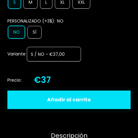
S
M
L
XL
XXL
PERSONALIZADO (+3$):
NO
NO
SÍ
Variante
€37
Precio:
Añadir al carrito
Descripción