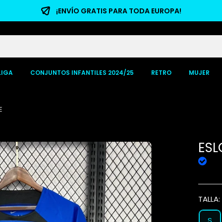
¡ENVÍO GRATIS PARA TODA EUROPA!
LIGA
CONJUNTOS INFANTILES 2024/25
RETRO
MUJER
E
ESL
TALLA
S