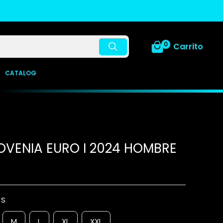
0
Carrito
CATALOG
OVENIA EURO I 2024 HOMBRE
:
S
M
L
XL
XXL