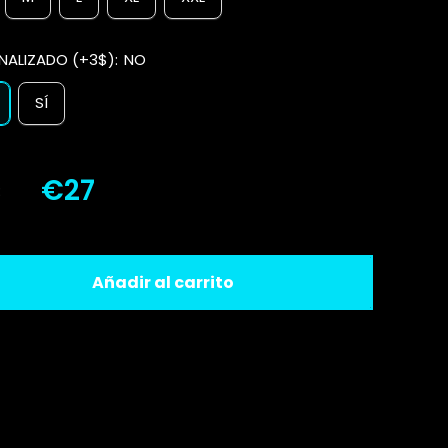
NALIZADO (+3$):
NO
SÍ
€27
:
Añadir al carrito