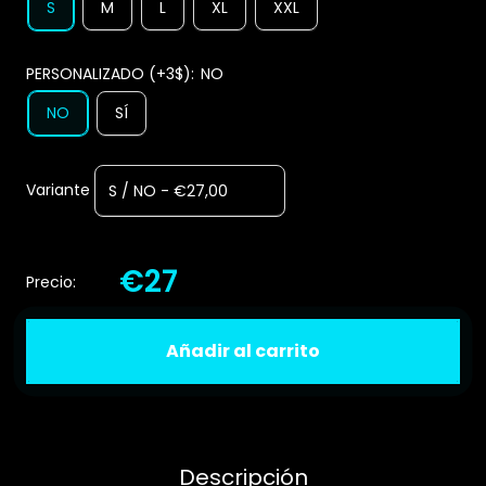
S
M
L
XL
XXL
PERSONALIZADO (+3$):
NO
NO
SÍ
Variante
€27
Precio:
Añadir al carrito
Descripción