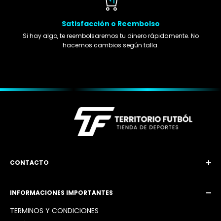
Satisfacción o Reembolso
Si hay algo, te reembolsaremos tu dinero rápidamente. No
hacemos cambios según talla.
CONTACTO
Email: territoriofutbol3@gmail.com
INFORMACIONES IMPORTANTES
Instagram: @territoriofutbol2_
TÉRMINOS Y CONDICIONES