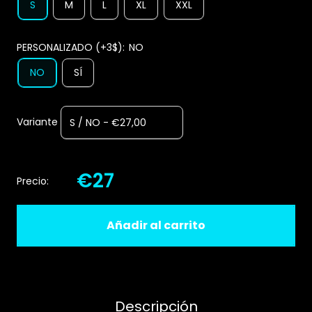
S
M
L
XL
XXL
PERSONALIZADO (+3$):
NO
NO
SÍ
Variante
€27
Precio:
Añadir al carrito
Descripción