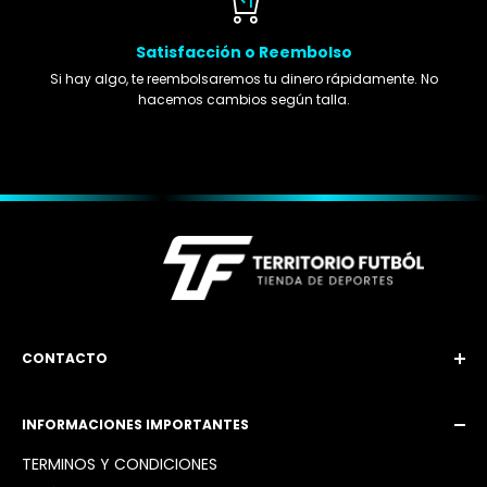
Satisfacción o Reembolso
Si hay algo, te reembolsaremos tu dinero rápidamente. No
hacemos cambios según talla.
CONTACTO
Email: territoriofutbol3@gmail.com
INFORMACIONES IMPORTANTES
Instagram: @territoriofutbol2_
TÉRMINOS Y CONDICIONES