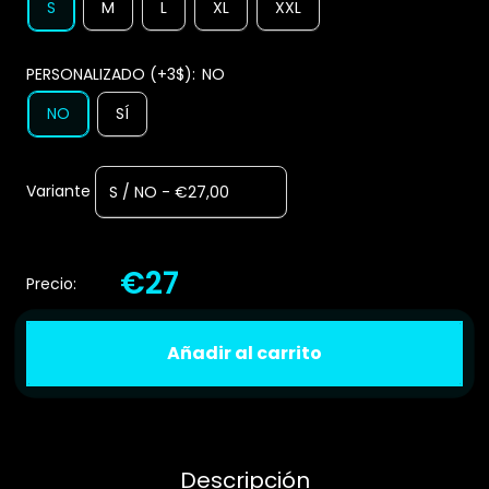
S
M
L
XL
XXL
PERSONALIZADO (+3$):
NO
NO
SÍ
Variante
€27
Precio:
Añadir al carrito
Descripción