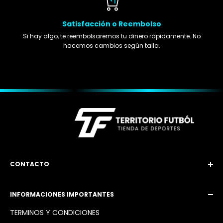
Satisfacción o Reembolso
Si hay algo, te reembolsaremos tu dinero rápidamente. No
hacemos cambios según talla.
CONTACTO
Email: territoriofutbol3@gmail.com
INFORMACIONES IMPORTANTES
Instagram: @territoriofutbol2_
TÉRMINOS Y CONDICIONES