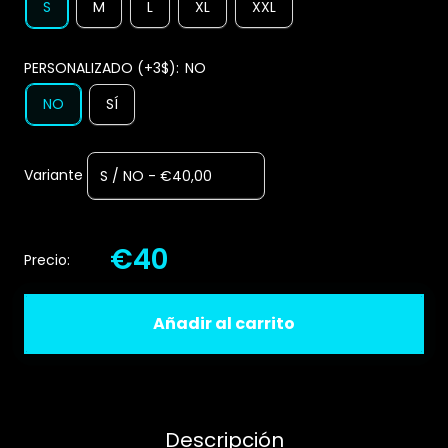
S
M
L
XL
XXL
PERSONALIZADO (+3$):
NO
NO
SÍ
Variante
€40
Precio:
Añadir al carrito
Descripción