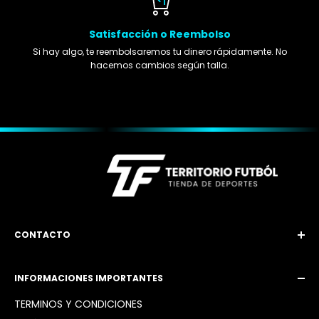
Satisfacción o Reembolso
Si hay algo, te reembolsaremos tu dinero rápidamente. No
hacemos cambios según talla.
CONTACTO
Email: territoriofutbol3@gmail.com
INFORMACIONES IMPORTANTES
Instagram: @territoriofutbol2_
TÉRMINOS Y CONDICIONES