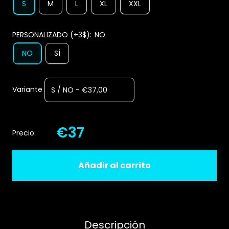
S
M
L
XL
XXL
PERSONALIZADO (+3$):
NO
NO
SÍ
Variante
€37
Precio:
Añadir al carrito
Descripción