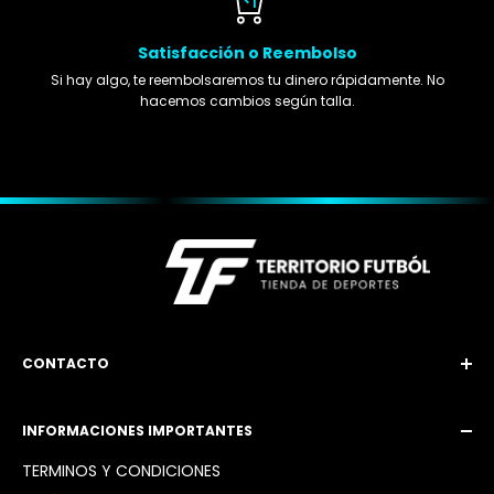
Satisfacción o Reembolso
Si hay algo, te reembolsaremos tu dinero rápidamente. No
hacemos cambios según talla.
CONTACTO
Email: territoriofutbol3@gmail.com
INFORMACIONES IMPORTANTES
Instagram: @territoriofutbol2_
TÉRMINOS Y CONDICIONES